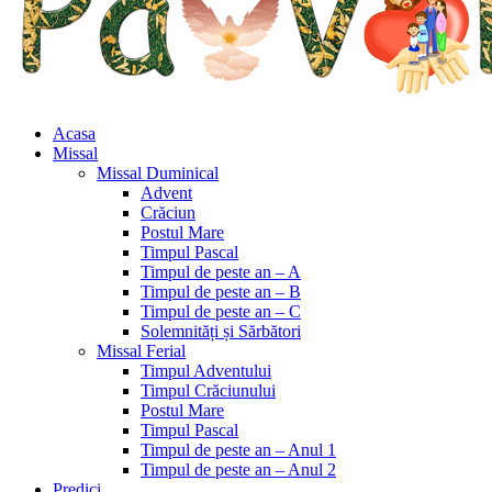
Acasa
Missal
Missal Duminical
Advent
Crăciun
Postul Mare
Timpul Pascal
Timpul de peste an – A
Timpul de peste an – B
Timpul de peste an – C
Solemnități și Sărbători
Missal Ferial
Timpul Adventului
Timpul Crăciunului
Postul Mare
Timpul Pascal
Timpul de peste an – Anul 1
Timpul de peste an – Anul 2
Predici