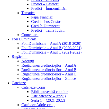
Predici – Căsătorii
Predici – Înmormântări
Tematice
Papa Francisc
Cred in Isus Cristos
Cred în Dumnezeu
Predici – Taina Iubirii
Comentarii
Foii Duminicale
Foii Duminicale – Anul A (2019-2020)
Foii Duminicale – Anul B (2020-2021)
Foii Duminicale – Anul C (2021-2022)
Rugăciuni
Adorații
Rugăciunea credincioșilor – Anul A
Rugăciunea credincioșilor – Anul B
Rugăciunea credincioșilor – Anul C
Rugăciunea credincioșilor – Zilnice
Cateheze
Cateheze Copii
Biblia povestită copiilor
Alte cateheze – (copii)
Seria 1 – (2021-2022)
Cateheze Adolescenți