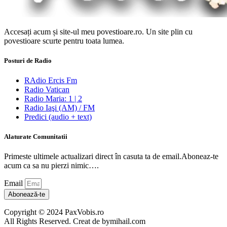
Accesați acum și site-ul meu povestioare.ro. Un site plin cu
povestioare scurte pentru toata lumea.
Posturi de Radio
RAdio Ercis Fm
Radio Vatican
Radio Maria: 1 | 2
Radio Iaşi (AM) / FM
Predici (audio + text)
Alaturate Comunitatii
Primeste ultimele actualizari direct în casuta ta de email.Aboneaz-te
acum ca sa nu pierzi nimic….
Email
Abonează-te
Copyright © 2024 PaxVobis.ro
All Rights Reserved. Creat de bymihail.com