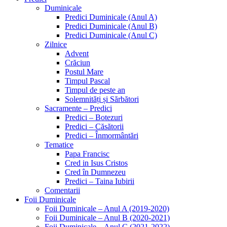
Duminicale
Predici Duminicale (Anul A)
Predici Duminicale (Anul B)
Predici Duminicale (Anul C)
Zilnice
Advent
Crăciun
Postul Mare
Timpul Pascal
Timpul de peste an
Solemnități și Sărbători
Sacramente – Predici
Predici – Botezuri
Predici – Căsătorii
Predici – Înmormântări
Tematice
Papa Francisc
Cred in Isus Cristos
Cred în Dumnezeu
Predici – Taina Iubirii
Comentarii
Foii Duminicale
Foii Duminicale – Anul A (2019-2020)
Foii Duminicale – Anul B (2020-2021)
Foii Duminicale – Anul C (2021-2022)