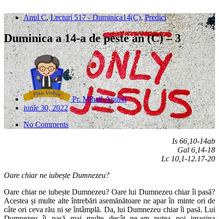
Anul C
,
Lecturi 517 - Duminica14(C)
,
Predici
Duminica a 14-a de peste an (C) – 3
Pr. Mihail-Andrei
iunie 30, 2022
No Comments
Is 66,10-14ab
Gal 6,14-18
Lc 10,1-12.17-20
Oare chiar ne iubește Dumnezeu?
Oare chiar ne iubește Dumnezeu? Oare lui Dumnezeu chiar îi pasă?
Acestea și multe alte întrebări asemănătoare ne apar în minte ori de
câte ori ceva rău ni se întâmplă. Da, lui Dumnezeu chiar îi pasă. Lui
Dumnezeu îi pasă mai multe decât ne-am putea noi imagina