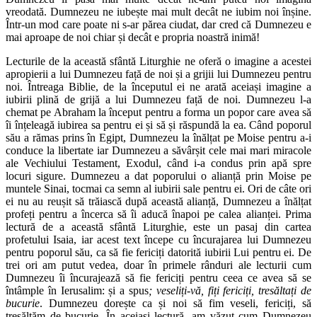
vreodată. Dumnezeu ne iubește mai mult decât ne iubim noi înșine.
Într-un mod care poate ni s-ar părea ciudat, dar cred că Dumnezeu e
mai aproape de noi chiar și decât e propria noastră inimă!
Lecturile de la această sfântă Liturghie ne oferă o imagine a acestei
apropierii a lui Dumnezeu față de noi și a grijii lui Dumnezeu pentru
noi. Întreaga Biblie, de la începutul ei ne arată aceiași imagine a
iubirii plină de grijă a lui Dumnezeu față de noi. Dumnezeu l-a
chemat pe Abraham la început pentru a forma un popor care avea să
îi înțeleagă iubirea sa pentru ei și să și răspundă la ea. Când poporul
său a rămas prins în Egipt, Dumnezeu la înălțat pe Moise pentru a-i
conduce la libertate iar Dumnezeu a săvârșit cele mai mari miracole
ale Vechiului Testament, Exodul, când i-a condus prin apă spre
locuri sigure. Dumnezeu a dat poporului o alianță prin Moise pe
muntele Sinai, tocmai ca semn al iubirii sale pentru ei. Ori de câte ori
ei nu au reușit să trăiască după această alianță, Dumnezeu a înălțat
profeți pentru a încerca să îi aducă înapoi pe calea alianței. Prima
lectură de a această sfântă Liturghie, este un pasaj din cartea
profetului Isaia, iar acest text începe cu încurajarea lui Dumnezeu
pentru poporul său, ca să fie fericiți datorită iubirii Lui pentru ei. De
trei ori am putut vedea, doar în primele rânduri ale lecturii cum
Dumnezeu îi încurajează să fie fericiți pentru ceea ce avea să se
întâmple în Ierusalim: și a spus
; veseliți-vă, fiți fericiți, tresăltați de
bucurie
. Dumnezeu dorește ca și noi să fim veseli, fericiți, să
tresăltăm de bucurie. În aceiași lectură, am văzut cum Dumnezeu