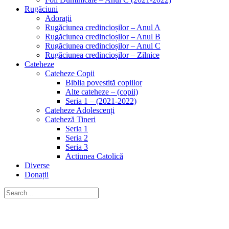
Rugăciuni
Adorații
Rugăciunea credincioșilor – Anul A
Rugăciunea credincioșilor – Anul B
Rugăciunea credincioșilor – Anul C
Rugăciunea credincioșilor – Zilnice
Cateheze
Cateheze Copii
Biblia povestită copiilor
Alte cateheze – (copii)
Seria 1 – (2021-2022)
Cateheze Adolescenți
Cateheză Tineri
Seria 1
Seria 2
Seria 3
Actiunea Catolică
Diverse
Donații