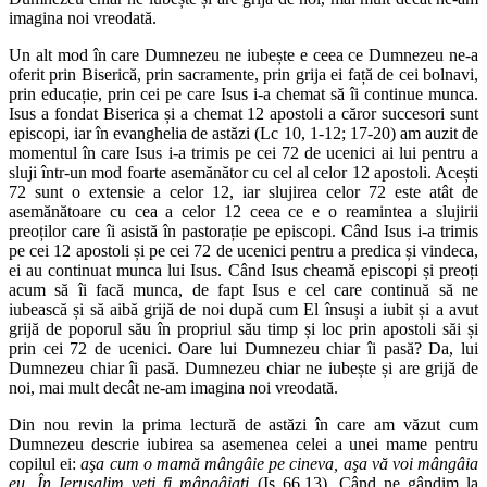
imagina noi vreodată.
Un alt mod în care Dumnezeu ne iubește e ceea ce Dumnezeu ne-a
oferit prin Biserică, prin sacramente, prin grija ei față de cei bolnavi,
prin educație, prin cei pe care Isus i-a chemat să îi continue munca.
Isus a fondat Biserica și a chemat 12 apostoli a căror succesori sunt
episcopi, iar în evanghelia de astăzi (Lc 10, 1-12; 17-20) am auzit de
momentul în care Isus i-a trimis pe cei 72 de ucenici ai lui pentru a
sluji într-un mod foarte asemănător cu cel al celor 12 apostoli. Acești
72 sunt o extensie a celor 12, iar slujirea celor 72 este atât de
asemănătoare cu cea a celor 12 ceea ce e o reamintea a slujirii
preoților care îi asistă în pastorație pe episcopi. Când Isus i-a trimis
pe cei 12 apostoli și pe cei 72 de ucenici pentru a predica și vindeca,
ei au continuat munca lui Isus. Când Isus cheamă episcopi și preoți
acum să îi facă munca, de fapt Isus e cel care continuă să ne
iubească și să aibă grijă de noi după cum El însuși a iubit și a avut
grijă de poporul său în propriul său timp și loc prin apostoli săi și
prin cei 72 de ucenici. Oare lui Dumnezeu chiar îi pasă? Da, lui
Dumnezeu chiar îi pasă. Dumnezeu chiar ne iubește și are grijă de
noi, mai mult decât ne-am imagina noi vreodată.
Din nou revin la prima lectură de astăzi în care am văzut cum
Dumnezeu descrie iubirea sa asemenea celei a unei mame pentru
copilul ei:
aşa cum o mamă mângâie pe cineva, aşa vă voi mângâia
eu. În Ierusalim veţi fi mângâiaţi
(Is 66,13). Când ne gândim la