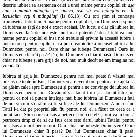
descrie iubirea sa asemenea celei a unei mame pentru copilul ei:
aşa
cum o mamă mângâie pe cineva, aşa vă voi mângâia eu. În
Ierusalim veţi fi mângâiaţi
(Is 66,13). Cu toți știm și cunoaște
frumusețea iubirii unei mame pentru copilul ei, iar Dumnezeu spune
că iubirea sa față de noi e exact aceiași. Un lucru e clar că iubirea lui
Dumnezeu față de noi este mult mai puternică decât iubirea unei
mame pentru copilul ei însă noi trebuie să privim la această iubire a
unei mame pentru copilul ei ca pe o reamintire a imensei iubirii a lui
Dumnezeu pentru noi. Oare chiar ne iubește Dumnezeu? Oare lui
Dumnezeu chiar îi pasă? Da, lui Dumnezeu chiar îi pasă. Dumnezeu
chiar ne iubește și are grijă de noi, mai mult decât ne-am imagina noi
vreodată.
Iubirea și grija lui Dumnezeu pentru noi mai poate fi văzută mai
presus de toate în Isus, Dumnezeu a devenit om pentru a ne ajuta să
ne găsim calea spre Dumnezeu și pentru a ne convinge de iubirea lui
Dumnezeu pentru noi. Cuvântul s-a făcut trup și a locuit între noi
pentru ca noi să putem înțelege mai bine iubirea lui Dumnezeu față
de noi și cum să trăim ca fii și fiice ale lui Dumnezeu. Atunci când
Tatăl l-a dat pe propriul său fiu pentru noi, el a făcut tot ceea ce a
putut face. Știm oare că Isus a petrecut timp cu el? și noi va trebui să
petrecem timp zi de zi cu Isus care este darul iubirii Tatălui pentru
noi. Isus a murit pentru noi. Oare chiar ne iubește Dumnezeu? Oare
lui Dumnezeu chiar îi pasă? Da, lui Dumnezeu chiar îi pasă.
Dumnezeu chiar ne iubește și are grijă de noi, mai mult decât ne-am