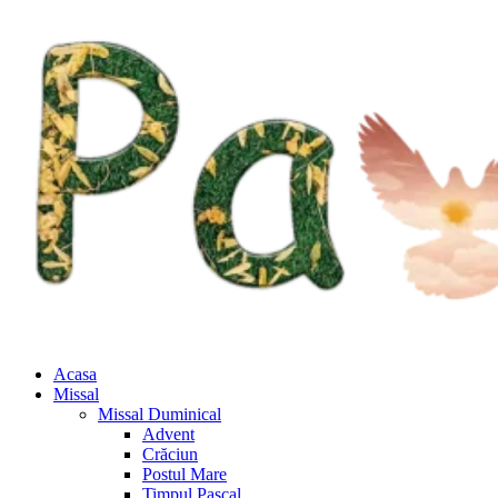
Acasa
Missal
Missal Duminical
Advent
Crăciun
Postul Mare
Timpul Pascal