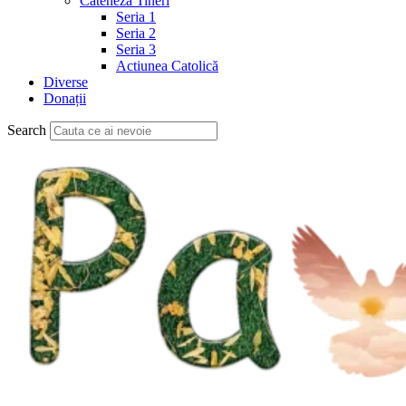
Cateheză Tineri
Seria 1
Seria 2
Seria 3
Actiunea Catolică
Diverse
Donații
Search