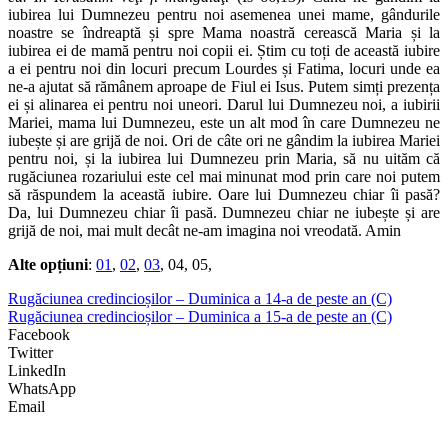
iubirea lui Dumnezeu pentru noi asemenea unei mame, gândurile
noastre se îndreaptă și spre Mama noastră cerească Maria și la
iubirea ei de mamă pentru noi copii ei. Știm cu toți de această iubire
a ei pentru noi din locuri precum Lourdes și Fatima, locuri unde ea
ne-a ajutat să rămânem aproape de Fiul ei Isus. Putem simți prezența
ei și alinarea ei pentru noi uneori. Darul lui Dumnezeu noi, a iubirii
Mariei, mama lui Dumnezeu, este un alt mod în care Dumnezeu ne
iubește și are grijă de noi. Ori de câte ori ne gândim la iubirea Mariei
pentru noi, și la iubirea lui Dumnezeu prin Maria, să nu uităm că
rugăciunea rozariului este cel mai minunat mod prin care noi putem
să răspundem la această iubire. Oare lui Dumnezeu chiar îi pasă?
Da, lui Dumnezeu chiar îi pasă. Dumnezeu chiar ne iubește și are
grijă de noi, mai mult decât ne-am imagina noi vreodată. Amin
Alte opțiuni
:
01
,
02
,
03
, 04, 05,
Rugăciunea credincioșilor – Duminica a 14-a de peste an (C)
Rugăciunea credincioșilor – Duminica a 15-a de peste an (C)
Facebook
Twitter
LinkedIn
WhatsApp
Email