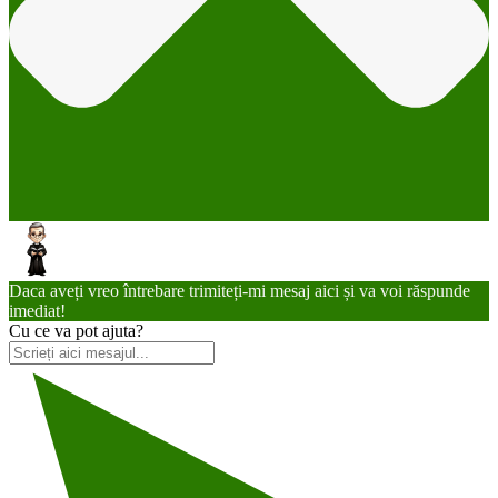
Daca aveți vreo întrebare trimiteți-mi mesaj aici și va voi răspunde
imediat!
Cu ce va pot ajuta?